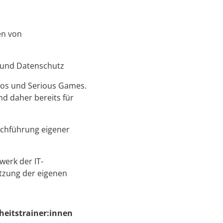
en von
t und Datenschutz
deos und Serious Games.
nd daher bereits für
rchführung eigener
erk der IT-
tzung der eigenen
heitstrainer:innen